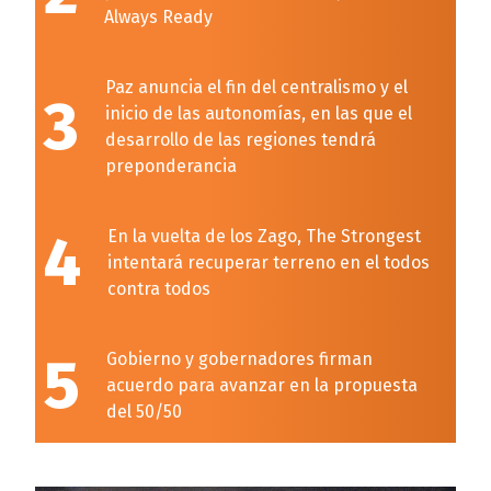
Always Ready
Paz anuncia el fin del centralismo y el
3
inicio de las autonomías, en las que el
desarrollo de las regiones tendrá
preponderancia
4
En la vuelta de los Zago, The Strongest
intentará recuperar terreno en el todos
contra todos
5
Gobierno y gobernadores firman
acuerdo para avanzar en la propuesta
del 50/50