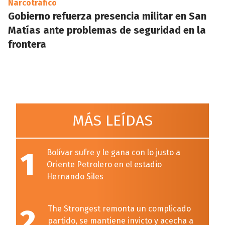
Narcotráfico
Gobierno refuerza presencia militar en San
Matías ante problemas de seguridad en la
frontera
MÁS LEÍDAS
1
Bolívar sufre y le gana con lo justo a
Oriente Petrolero en el estadio
Hernando Siles
2
The Strongest remonta un complicado
partido, se mantiene invicto y acecha a