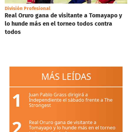
División Profesional
Real Oruro gana de visitante a Tomayapo y
lo hunde más en el torneo todos contra
todos
MÁS LEÍDAS
1
Juan Pablo Grass dirigirá a
Independiente el sábado frente a The
Strongest
2
Real Oruro gana de visitante a
Tomayapo y lo hunde más en el torneo