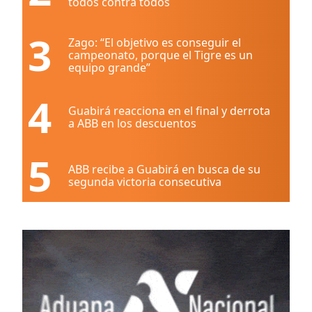
todos contra todos
3
Zago: “El objetivo es conseguir el
campeonato, porque el Tigre es un
equipo grande”
4
Guabirá reacciona en el final y derrota
a ABB en los descuentos
5
ABB recibe a Guabirá en busca de su
segunda victoria consecutiva