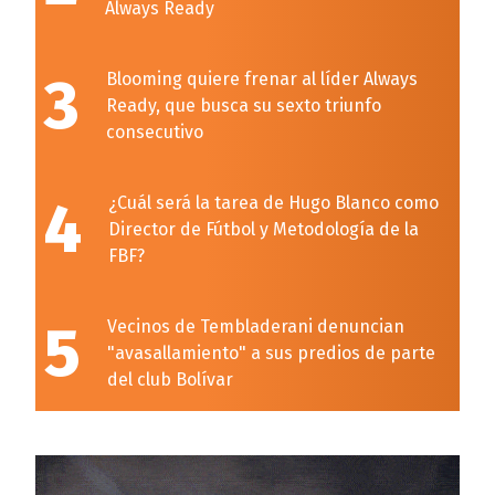
Always Ready
3
Blooming quiere frenar al líder Always
Ready, que busca su sexto triunfo
consecutivo
4
¿Cuál será la tarea de Hugo Blanco como
Director de Fútbol y Metodología de la
FBF?
5
Vecinos de Tembladerani denuncian
"avasallamiento" a sus predios de parte
del club Bolívar