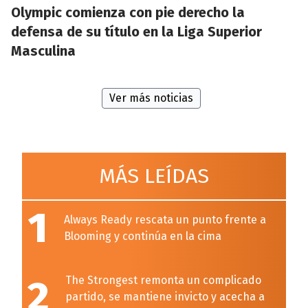
Olympic comienza con pie derecho la
defensa de su título en la Liga Superior
Masculina
Ver más noticias
MÁS LEÍDAS
1
Always Ready rescata un punto frente a
Blooming y continúa en la cima
2
The Strongest remonta un complicado
partido, se mantiene invicto y acecha a