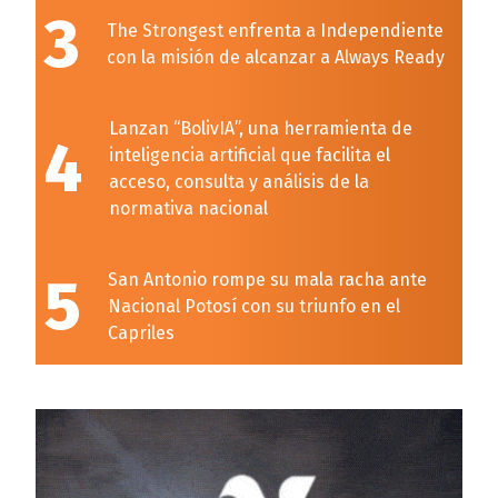
3
The Strongest enfrenta a Independiente
con la misión de alcanzar a Always Ready
Lanzan “BolivIA”, una herramienta de
4
inteligencia artificial que facilita el
acceso, consulta y análisis de la
normativa nacional
5
San Antonio rompe su mala racha ante
Nacional Potosí con su triunfo en el
Capriles