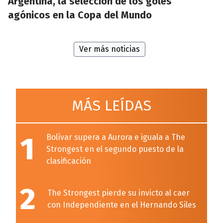
Argentina, la selección de los goles
agónicos en la Copa del Mundo
Ver más noticias
MÁS LEÍDAS
1
Bolívar supera a Aurora e iguala a The
Strongest en el segundo puesto de la
clasificación
2
The Strongest pierde su invicto al caer
con Independiente en el Hernando Siles