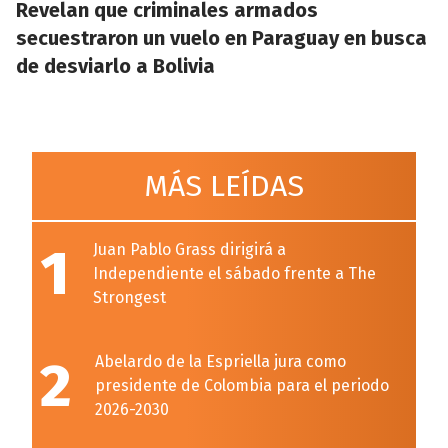
Revelan que criminales armados
secuestraron un vuelo en Paraguay en busca
de desviarlo a Bolivia
MÁS LEÍDAS
1
Juan Pablo Grass dirigirá a
Independiente el sábado frente a The
Strongest
2
Abelardo de la Espriella jura como
presidente de Colombia para el periodo
2026-2030