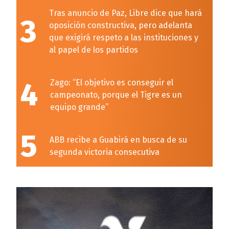
Tras anuncio de Paz, Libre dice que hará
3
oposición constructiva, pero adelanta
que exigirá respeto a las instituciones y
al papel de los partidos
4
Zago: “El objetivo es conseguir el
campeonato, porque el Tigre es un
equipo grande”
5
ABB recibe a Guabirá en busca de su
segunda victoria consecutiva