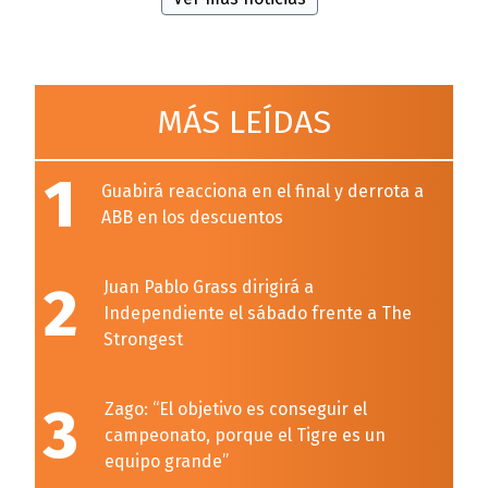
MÁS LEÍDAS
1
Guabirá reacciona en el final y derrota a
ABB en los descuentos
2
Juan Pablo Grass dirigirá a
Independiente el sábado frente a The
Strongest
3
Zago: “El objetivo es conseguir el
campeonato, porque el Tigre es un
equipo grande”