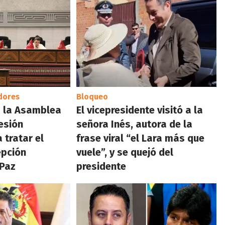
dores
Bloqueo
a la Asamblea
El vicepresidente visitó a la
esión
señora Inés, autora de la
 tratar el
frase viral “el Lara más que
epción
vuele”, y se quejó del
 Paz
presidente