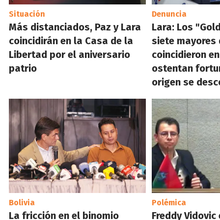
Situación
Denuncia
Más distanciados, Paz y Lara
Lara: Los "Gol
coincidirán en la Casa de la
siete mayores
Libertad por el aniversario
coincidieron en
patrio
ostentan fortu
origen se des
Bolivia
Polémica
La fricción en el binomio
Freddy Vidovic 