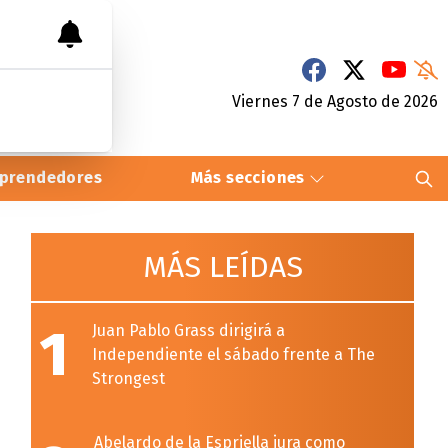
Viernes 7
de
Agosto
de 2026
prendedores
Más secciones
MÁS LEÍDAS
1
Juan Pablo Grass dirigirá a
Independiente el sábado frente a The
Strongest
Abelardo de la Espriella jura como