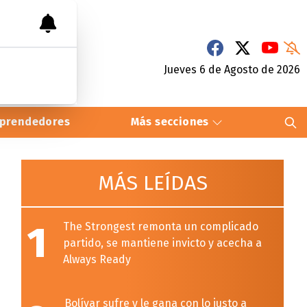
Jueves 6
de
Agosto
de 2026
prendedores
Más secciones
MÁS LEÍDAS
1
The Strongest remonta un complicado
partido, se mantiene invicto y acecha a
Always Ready
Bolívar sufre y le gana con lo justo a