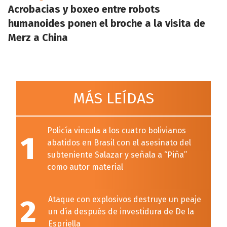
Acrobacias y boxeo entre robots
humanoides ponen el broche a la visita de
Merz a China
MÁS LEÍDAS
Policía vincula a los cuatro bolivianos
1
abatidos en Brasil con el asesinato del
subteniente Salazar y señala a “Piña”
como autor material
2
Ataque con explosivos destruye un peaje
un día después de investidura de De la
Espriella