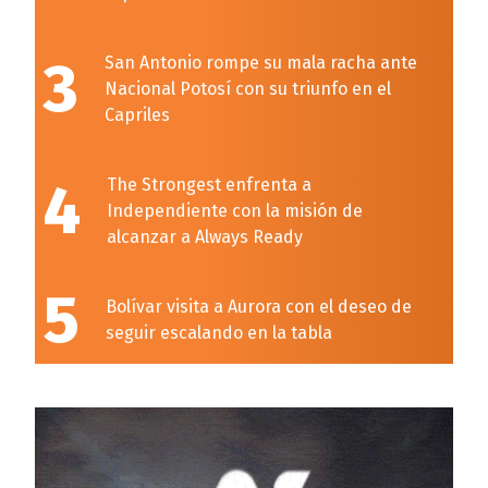
3
San Antonio rompe su mala racha ante
Nacional Potosí con su triunfo en el
Capriles
4
The Strongest enfrenta a
Independiente con la misión de
alcanzar a Always Ready
5
Bolívar visita a Aurora con el deseo de
seguir escalando en la tabla