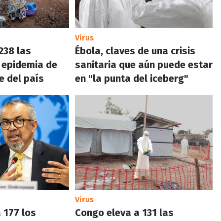
Virus
238 las
Ébola, claves de una crisis
 epidemia de
sanitaria que aún puede estar
e del país
en "la punta del iceberg"
Virus
 177 los
Congo eleva a 131 las