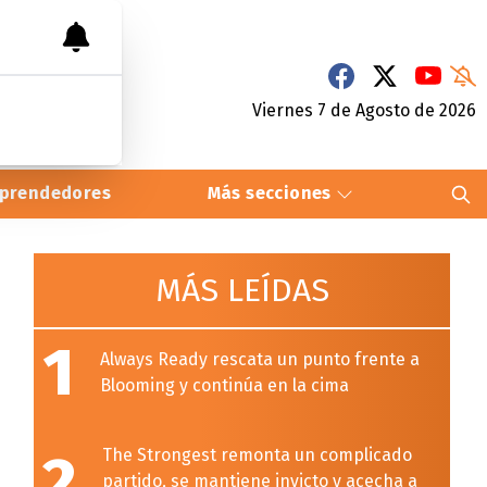
Viernes 7
de
Agosto
de 2026
prendedores
Más secciones
MÁS LEÍDAS
1
Always Ready rescata un punto frente a
Blooming y continúa en la cima
2
The Strongest remonta un complicado
partido, se mantiene invicto y acecha a