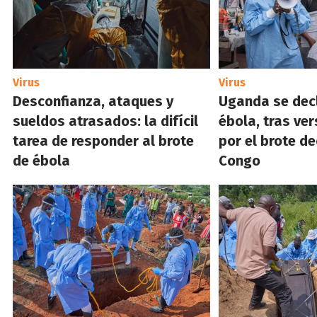
Virus
Virus
Desconfianza, ataques y
Uganda se decl
sueldos atrasados: la difícil
ébola, tras ve
tarea de responder al brote
por el brote d
de ébola
Congo