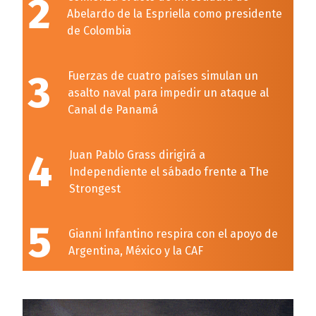
2
Abelardo de la Espriella como presidente
de Colombia
3
Fuerzas de cuatro países simulan un
asalto naval para impedir un ataque al
Canal de Panamá
4
Juan Pablo Grass dirigirá a
Independiente el sábado frente a The
Strongest
5
Gianni Infantino respira con el apoyo de
Argentina, México y la CAF