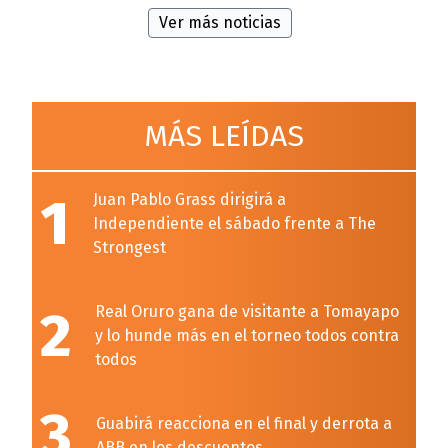
Ver más noticias
MÁS LEÍDAS
1
Juan Pablo Grass dirigirá a
Independiente el sábado frente a The
Strongest
2
Real Oruro gana de visitante a Tomayapo
y lo hunde más en el torneo todos contra
todos
3
Guabirá reacciona en el final y derrota a
ABB en los descuentos