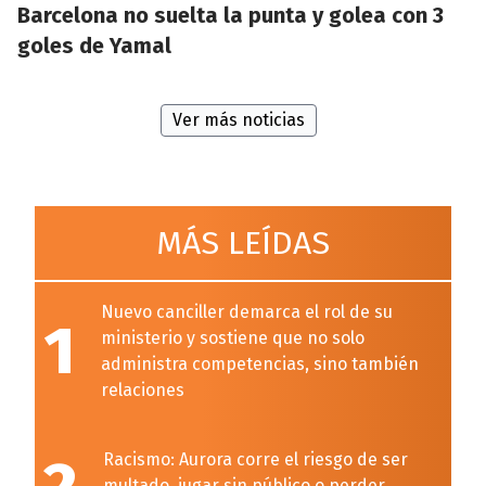
Barcelona no suelta la punta y golea con 3
goles de Yamal
Ver más noticias
MÁS LEÍDAS
Nuevo canciller demarca el rol de su
1
ministerio y sostiene que no solo
administra competencias, sino también
relaciones
Racismo: Aurora corre el riesgo de ser
multado, jugar sin público o perder