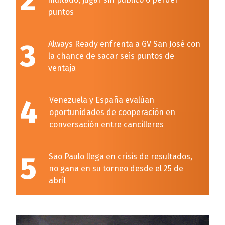
2
puntos
3
Always Ready enfrenta a GV San José con
la chance de sacar seis puntos de
ventaja
4
Venezuela y España evalúan
oportunidades de cooperación en
conversación entre cancilleres
5
Sao Paulo llega en crisis de resultados,
no gana en su torneo desde el 25 de
abril