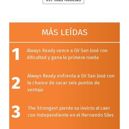
MÁS LEÍDAS
1
Always Ready vence a GV San José con
dificultad y gana la primera rueda
2
Always Ready enfrenta a GV San José con
la chance de sacar seis puntos de
ventaja
3
The Strongest pierde su invicto al caer
con Independiente en el Hernando Siles