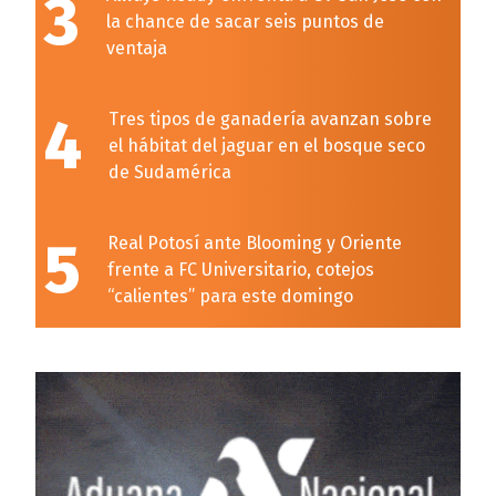
3
la chance de sacar seis puntos de
ventaja
4
Tres tipos de ganadería avanzan sobre
el hábitat del jaguar en el bosque seco
de Sudamérica
5
Real Potosí ante Blooming y Oriente
frente a FC Universitario, cotejos
“calientes” para este domingo