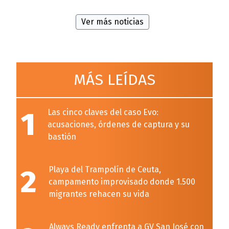
Ver más noticias
MÁS LEÍDAS
1
Las cinco claves del caso Evo:
acusaciones, órdenes de captura y su
bastión
2
Playa del Trampolín de Ceuta,
campamento improvisado donde 1.500
migrantes rehacen su vida
Always Ready enfrenta a GV San José con