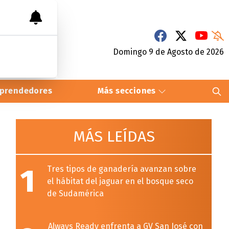
Domingo 9
de
Agosto
de 2026
prendedores
Más secciones
MÁS LEÍDAS
1
Tres tipos de ganadería avanzan sobre
el hábitat del jaguar en el bosque seco
de Sudamérica
Always Ready enfrenta a GV San José con