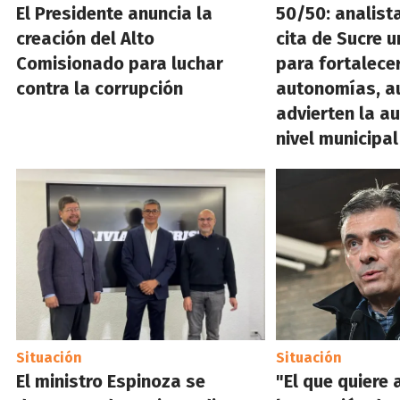
El Presidente anuncia la
50/50: analist
creación del Alto
cita de Sucre 
Comisionado para luchar
para fortalece
contra la corrupción
autonomías, a
advierten la a
nivel municipal
Situación
Situación
El ministro Espinoza se
"El que quiere 