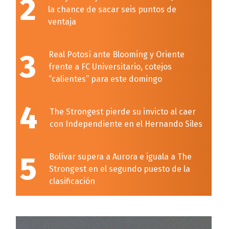
2
la chance de sacar seis puntos de
ventaja
3
Real Potosí ante Blooming y Oriente
frente a FC Universitario, cotejos
“calientes” para este domingo
4
The Strongest pierde su invicto al caer
con Independiente en el Hernando Siles
5
Bolívar supera a Aurora e iguala a The
Strongest en el segundo puesto de la
clasificación