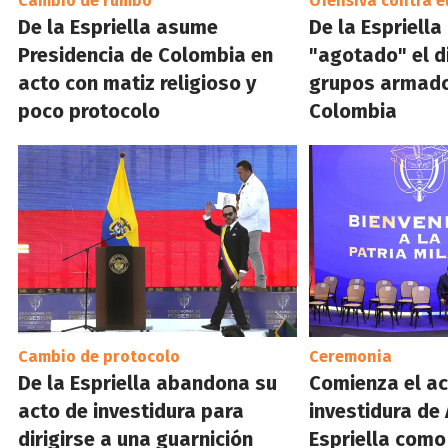
Cambio de rumbo
Ofensiva contra e
De la Espriella asume
De la Espriella
Presidencia de Colombia en
"agotado" el d
acto con matiz religioso y
grupos armado
poco protocolo
Colombia
Cambio de protocolo
Ceremonia
De la Espriella abandona su
Comienza el ac
acto de investidura para
investidura de
dirigirse a una guarnición
Espriella como