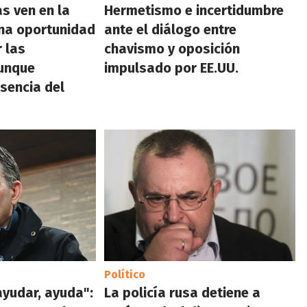
as ven en la
Hermetismo e incertidumbre
una oportunidad
ante el diálogo entre
r las
chavismo y oposición
unque
impulsado por EE.UU.
usencia del
Político
ayudar, ayuda":
La policía rusa detiene a