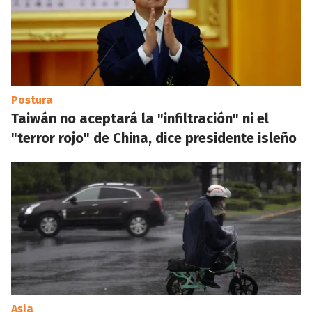
Postura
Taiwán no aceptará la "infiltración" ni el
"terror rojo" de China, dice presidente isleño
Asia