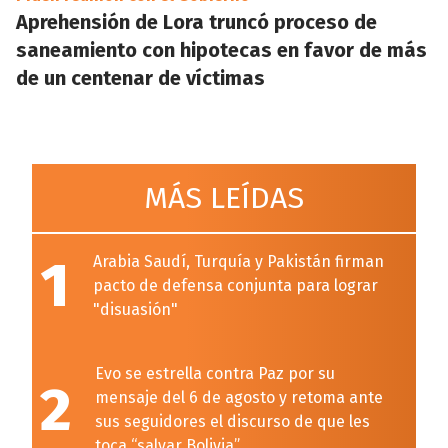
Aprehensión de Lora truncó proceso de
saneamiento con hipotecas en favor de más
de un centenar de víctimas
MÁS LEÍDAS
1
Arabia Saudí, Turquía y Pakistán firman
pacto de defensa conjunta para lograr
"disuasión"
Evo se estrella contra Paz por su
2
mensaje del 6 de agosto y retoma ante
sus seguidores el discurso de que les
toca “salvar Bolivia”