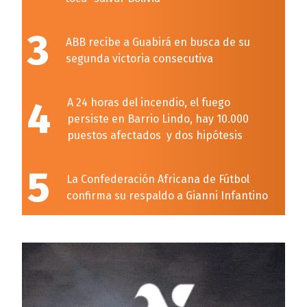
3
ABB recibe a Guabirá en busca de su
segunda victoria consecutiva
4
A 24 horas del incendio, el fuego
persiste en Barrio Lindo, hay 10.000
puestos afectados y dos hipótesis
5
La Confederación Africana de Fútbol
confirma su respaldo a Gianni Infantino