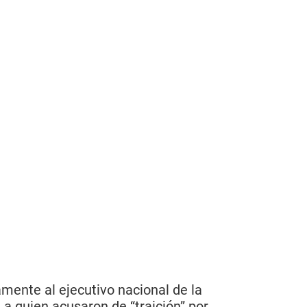
mente al ejecutivo nacional de la
a quien acusaron de “traición” por