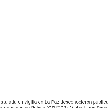
stalada en vigilia en La Paz desconocieron pública
ampesinos de Bolivia (CSUTCB), Víctor Hugo Roca, 