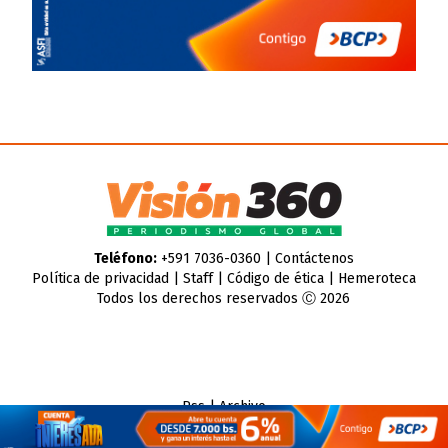
Teléfono:
+591 7036-0360 |
Contáctenos
Política de privacidad
|
Staff
|
Código de ética
|
Hemeroteca
Todos los derechos reservados Ⓒ 2026
Rss
|
Archivo
CMS para medios
by
Troop