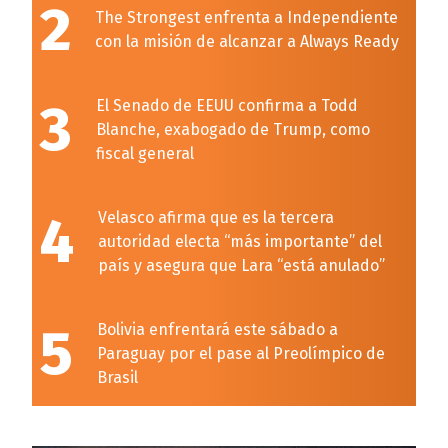
2
The Strongest enfrenta a Independiente
con la misión de alcanzar a Always Ready
3
El Senado de EEUU confirma a Todd
Blanche, exabogado de Trump, como
fiscal general
4
Velasco afirma que es la tercera
autoridad electa “más importante” del
país y asegura que Lara “está anulado”
5
Bolivia enfrentará este sábado a
Paraguay por el pase al Preolímpico de
Brasil