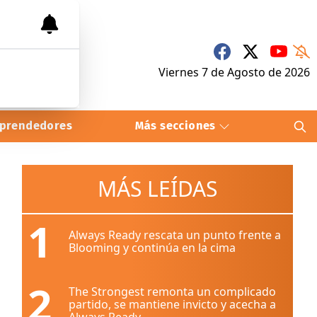
Viernes 7
de
Agosto
de 2026
prendedores
Más secciones
MÁS LEÍDAS
1
Always Ready rescata un punto frente a
Blooming y continúa en la cima
2
The Strongest remonta un complicado
partido, se mantiene invicto y acecha a
Always Ready