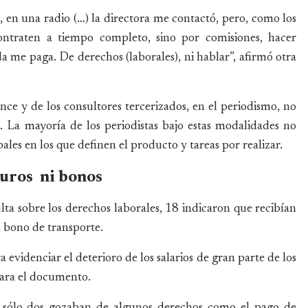
 en una radio (…) la directora me contactó, pero, como los
traten a tiempo completo, sino por comisiones, hacer
da me paga. De derechos (laborales), ni hablar”, afirmó otra
nce y de los consultores tercerizados, en el periodismo, no
l. La mayoría de los periodistas bajo estas modalidades no
ales en los que definen el producto y tareas por realizar.
guros ni bonos
ta sobre los derechos laborales, 18 indicaron que recibían
l bono de transporte.
 evidenciar el deterioro de los salarios de gran parte de los
clara el documento.
os, sólo dos gozaban de algunos derechos como el pago de