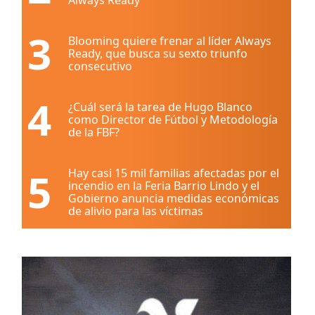
3
Blooming quiere frenar al líder Always
Ready, que busca su sexto triunfo
consecutivo
4
¿Cuál será la tarea de Hugo Blanco
como Director de Fútbol y Metodología
de la FBF?
5
Hay casi 15 mil familias afectadas por el
incendio en la Feria Barrio Lindo y el
Gobierno anuncia medidas económicas
de alivio para las víctimas