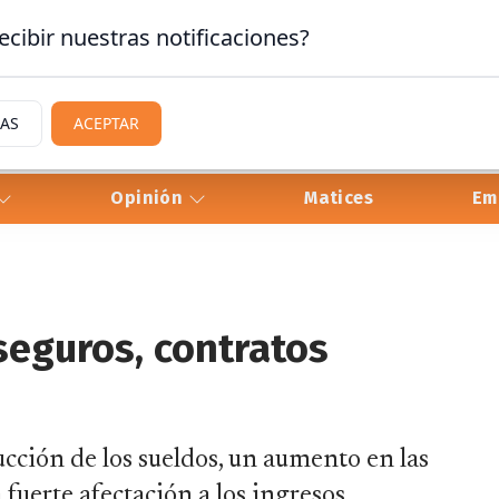
ecibir nuestras notificaciones?
IAS
ACEPTAR
Opinión
Matices
Em
seguros, contratos
ducción de los sueldos, un aumento en las
 fuerte afectación a los ingresos.