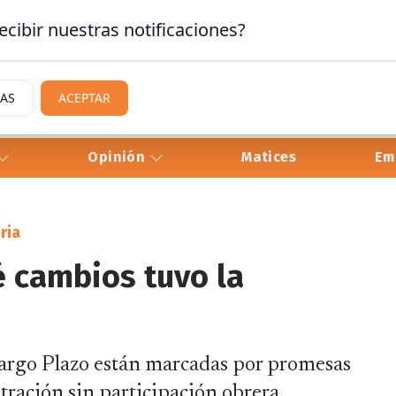
ecibir nuestras notificaciones?
IAS
ACEPTAR
Opinión
Matices
Em
ria
é cambios tuvo la
Largo Plazo están marcadas por promesas
tración sin participación obrera.