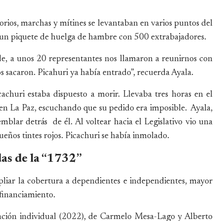
rios, marchas y mítines se levantaban en varios puntos del
n piquete de huelga de hambre con 500 extrabajadores.
e, a unos 20 representantes nos llamaron a reunirnos con
s sacaron. Picahuri ya había entrado”, recuerda Ayala.
cachuri estaba dispuesto a morir. Llevaba tres horas en el
o en La Paz, escuchando que su pedido era imposible. Ayala,
temblar detrás de él. Al voltear hacia el Legislativo vio una
ueños tintes rojos. Picachuri se había inmolado.
as de la “1732”
pliar la cobertura a dependientes e independientes, mayor
financiamiento.
ización individual (2022), de Carmelo Mesa-Lago y Alberto