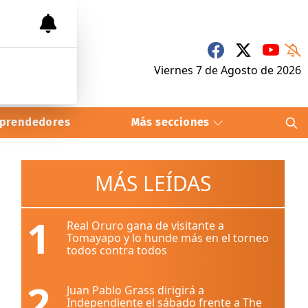
Viernes 7
de
Agosto
de 2026
prendedores
Más secciones
MÁS LEÍDAS
1
Real Oruro gana de visitante a
Tomayapo y lo hunde más en el torneo
todos contra todos
2
Juan Pablo Grass dirigirá a
Independiente el sábado frente a The