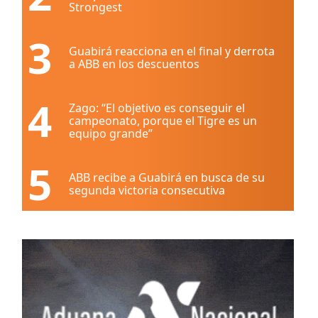
Strongest
3
Guabirá reacciona en el final y derrota
a ABB en los descuentos
4
Zago: “El objetivo es conseguir el
campeonato, porque el Tigre es un
equipo grande”
5
ABB recibe a Guabirá en busca de su
segunda victoria consecutiva