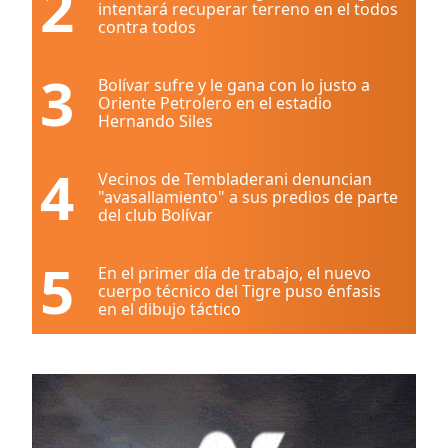
2
intentará recuperar terreno en el todos
contra todos
3
Bolívar sufre y le gana con lo justo a
Oriente Petrolero en el estadio
Hernando Siles
4
Vecinos de Tembladerani denuncian
"avasallamiento" a sus predios de parte
del club Bolívar
5
En el primer día de trabajo, el nuevo
cuerpo técnico del Tigre puso énfasis
en el dibujo táctico