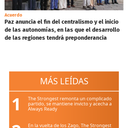
Acuerdo
Paz anuncia el fin del centralismo y el inicio
de las autonomías, en las que el desarrollo
de las regiones tendrá preponderancia
MÁS LEÍDAS
1
The Strongest remonta un complicado
partido, se mantiene invicto y acecha a
Always Ready
En la vuelta de los Zago, The Strongest