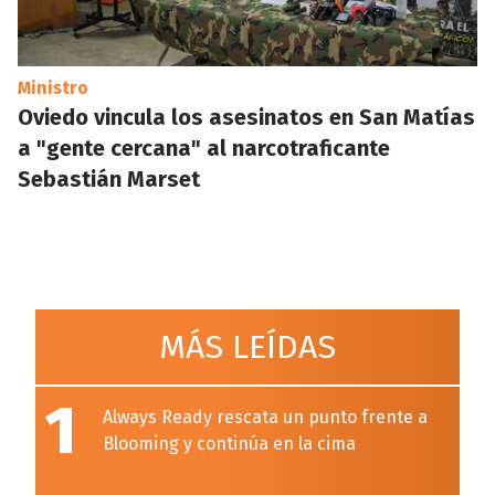
Ministro
Oviedo vincula los asesinatos en San Matías
a "gente cercana" al narcotraficante
Sebastián Marset
MÁS LEÍDAS
1
Always Ready rescata un punto frente a
Blooming y continúa en la cima