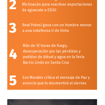
2
Michoacán para reactivar exportaciones
de aguacate a EEUU
3
Real Potosí gana con un hombre menos
a una indefensa U de Vinto
Más de 12 horas de fuego,
4
desesperación por las pérdidas y
pedidos de diésel y agua en la Feria
Barrio Lindo en Santa Cruz
5
Evo Morales critica el mensaje de Paz y
anuncia que lo desmentirá el viernes