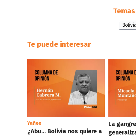
Temas 
Bolivi
Te puede interesar
Yañee
La gangre
¿Abu… Bolivia nos quiere a
generaliz