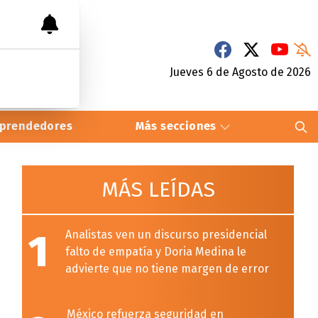
Jueves 6
de
Agosto
de 2026
prendedores
Más secciones
MÁS LEÍDAS
1
Analistas ven un discurso presidencial
falto de empatía y Doria Medina le
advierte que no tiene margen de error
México refuerza seguridad en