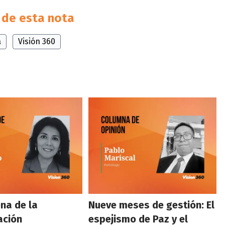
de esta nota
a
Visión 360
na de la
Nueve meses de gestión: El
ación
espejismo de Paz y el