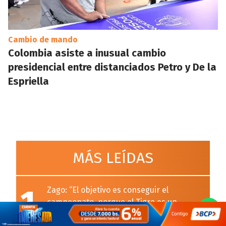
Cambio de mando
Colombia asiste a inusual cambio
presidencial entre distanciados Petro y De la
Espriella
MÁS LEÍDAS
1
Zago: “El objetivo es conseguir el
campeonato, porque el Tigre es un
equipo grande”