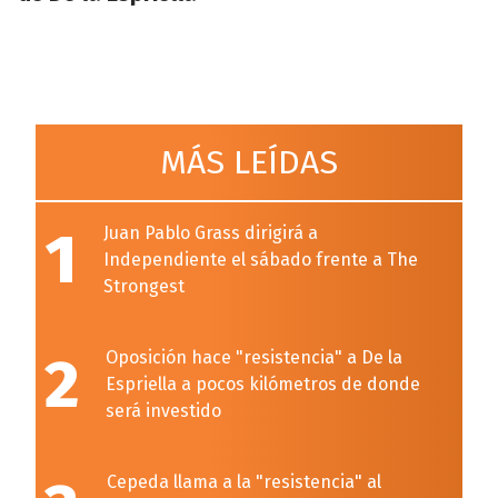
MÁS LEÍDAS
1
Juan Pablo Grass dirigirá a
Independiente el sábado frente a The
Strongest
2
Oposición hace "resistencia" a De la
Espriella a pocos kilómetros de donde
será investido
Cepeda llama a la "resistencia" al