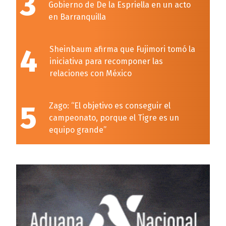
3
Gobierno de De la Espriella en un acto
en Barranquilla
4
Sheinbaum afirma que Fujimori tomó la
iniciativa para recomponer las
relaciones con México
5
Zago: “El objetivo es conseguir el
campeonato, porque el Tigre es un
equipo grande”