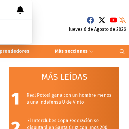
Jueves 6
de
Agosto
de 2026
prendedores
Más secciones
MÁS LEÍDAS
1
Real Potosí gana con un hombre menos
a una indefensa U de Vinto
2
El Interclubes Copa Federación se
disputará en Santa Cruz con unos 200