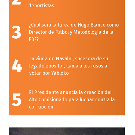
deportistas
3
¿Cuál será la tarea de Hugo Blanco como
Director de Fútbol y Metodología de la
FBF?
4
La viuda de Navalni, sucesora de su
legado opositor, llama a los rusos a
votar por Yábloko
5
El Presidente anuncia la creación del
Alto Comisionado para luchar contra la
corrupción