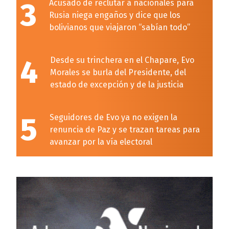
3
Acusado de reclutar a nacionales para
Rusia niega engaños y dice que los
bolivianos que viajaron “sabían todo”
4
Desde su trinchera en el Chapare, Evo
Morales se burla del Presidente, del
estado de excepción y de la justicia
5
Seguidores de Evo ya no exigen la
renuncia de Paz y se trazan tareas para
avanzar por la vía electoral