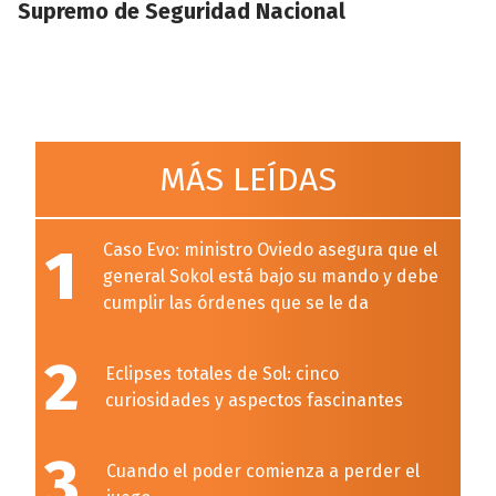
Supremo de Seguridad Nacional
MÁS LEÍDAS
1
Caso Evo: ministro Oviedo asegura que el
general Sokol está bajo su mando y debe
cumplir las órdenes que se le da
2
Eclipses totales de Sol: cinco
curiosidades y aspectos fascinantes
3
Cuando el poder comienza a perder el