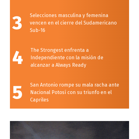
3
Selecciones masculina y femenina
vencen en el cierre del Sudamericano
Sub-16
4
The Strongest enfrenta a
Independiente con la misión de
alcanzar a Always Ready
5
San Antonio rompe su mala racha ante
Nacional Potosí con su triunfo en el
Capriles