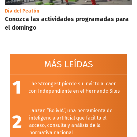
Día del Peatón
Conozca las actividades programadas para
el domingo
MÁS LEÍDAS
1
The Strongest pierde su invicto al caer
con Independiente en el Hernando Siles
Lanzan “BolivIA”, una herramienta de
2
inteligencia artificial que facilita el
acceso, consulta y análisis de la
normativa nacional