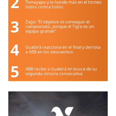
2
Tomayapo y lo hunde más en el torneo
todos contra todos
3
Zago: “El objetivo es conseguir el
campeonato, porque el Tigre es un
equipo grande”
4
Guabirá reacciona en el final y derrota
a ABB en los descuentos
5
ABB recibe a Guabirá en busca de su
segunda victoria consecutiva