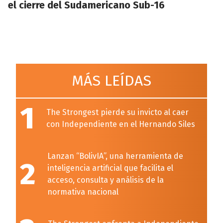
el cierre del Sudamericano Sub-16
MÁS LEÍDAS
1
The Strongest pierde su invicto al caer
con Independiente en el Hernando Siles
Lanzan “BolivIA”, una herramienta de
2
inteligencia artificial que facilita el
acceso, consulta y análisis de la
normativa nacional