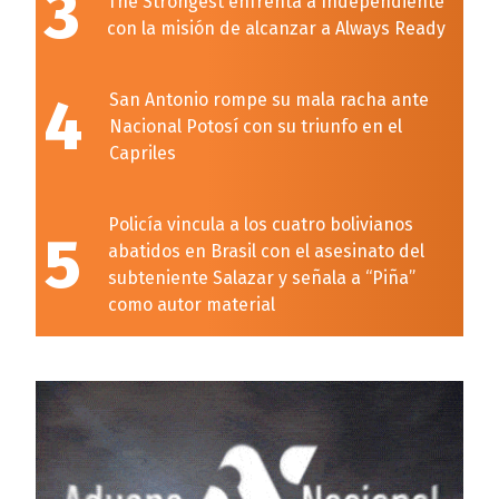
3
The Strongest enfrenta a Independiente
con la misión de alcanzar a Always Ready
4
San Antonio rompe su mala racha ante
Nacional Potosí con su triunfo en el
Capriles
Policía vincula a los cuatro bolivianos
5
abatidos en Brasil con el asesinato del
subteniente Salazar y señala a “Piña”
como autor material