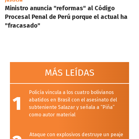
Ministro anuncia "reformas" al Código
Procesal Penal de Perú porque el actual ha
"fracasado"
MÁS LEÍDAS
Policía vincula a los cuatro bolivianos
1
abatidos en Brasil con el asesinato del
subteniente Salazar y señala a “Piña”
como autor material
Ataque con explosivos destruye un peaje