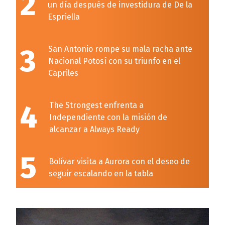
2
un día después de investidura de De la
Espriella
3
San Antonio rompe su mala racha ante
Nacional Potosí con su triunfo en el
Capriles
4
The Strongest enfrenta a
Independiente con la misión de
alcanzar a Always Ready
5
Bolívar visita a Aurora con el deseo de
seguir escalando en la tabla