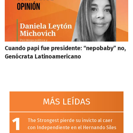
Cuando papi fue presidente: “nepobaby” no,
Genócrata Latinoamericano
MÁS LEÍDAS
1
The Strongest pierde su invicto al caer
con Independiente en el Hernando Siles