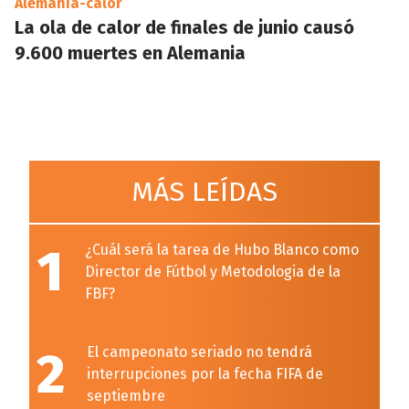
Alemania-calor
La ola de calor de finales de junio causó
9.600 muertes en Alemania
MÁS LEÍDAS
1
¿Cuál será la tarea de Hubo Blanco como
Director de Fútbol y Metodologia de la
FBF?
2
El campeonato seriado no tendrá
interrupciones por la fecha FIFA de
septiembre