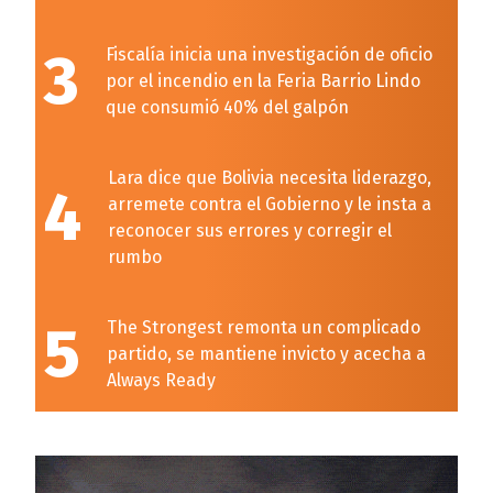
3
Fiscalía inicia una investigación de oficio
por el incendio en la Feria Barrio Lindo
que consumió 40% del galpón
Lara dice que Bolivia necesita liderazgo,
4
arremete contra el Gobierno y le insta a
reconocer sus errores y corregir el
rumbo
5
The Strongest remonta un complicado
partido, se mantiene invicto y acecha a
Always Ready