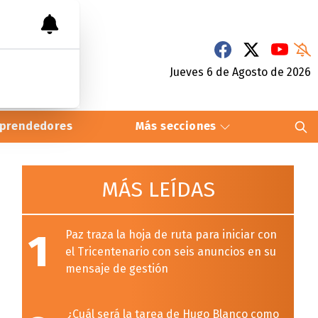
Jueves 6
de
Agosto
de 2026
prendedores
Más secciones
MÁS LEÍDAS
1
Paz traza la hoja de ruta para iniciar con
el Tricentenario con seis anuncios en su
mensaje de gestión
¿Cuál será la tarea de Hugo Blanco como