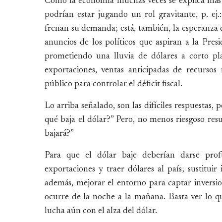
Como la economía muchas veces se explica más po
podrían estar jugando un rol gravitante, p. ej.
frenan su demanda; está, también, la esperanza 
anuncios de los políticos que aspiran a la Pres
prometiendo una lluvia de dólares a corto plaz
exportaciones, ventas anticipadas de recursos 
público para controlar el déficit fiscal.
Lo arriba señalado, son las difíciles respuestas,
qué baja el dólar?” Pero, no menos riesgoso res
bajará?”
Para que el dólar baje deberían darse prof
exportaciones y traer dólares al país; sustituir 
además, mejorar el entorno para captar inversion
ocurre de la noche a la mañana. Basta ver lo qu
lucha aún con el alza del dólar.