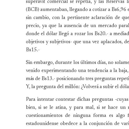
superávit comercial se repetía, y las Reservas
(BCB) aumentaban, llegando a cotizar a Bs6,96 e
sin cambio, con la pertinente aclaración de qu
precio, ya que la ausencia de un mercado para
donde el dólar llegó a rozar los Bs20.- a media
objetivos y subjetivos- que una vez aplacados, de
Bs15.-
Sin embargo, durante los últimos días, no solament
venido experimentando una tendencia a la baja,
más de Bs13.- posicionando tres preguntas repetit
Y, la pregunta del millón: ¿Volverá a subir el dól
Para intentar contestar dichas preguntas -cuya
bien, si se le atina, y para mal, si se hace u
cuestionamientos de ninguna forma es algo fá
estadounidense obedece a la conjunción de var