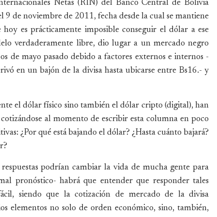
 Internacionales Netas (RIN) del Banco Central de Bolivia
l 9 de noviembre de 2011, fecha desde la cual se mantiene
e hoy es prácticamente imposible conseguir el dólar a ese
lelo verdaderamente libre, dio lugar a un mercado negro
dos de mayo pasado debido a factores externos e internos -
rivó en un bajón de la divisa hasta ubicarse entre Bs16.- y
e el dólar físico sino también el dólar cripto (digital), han
 cotizándose al momento de escribir esta columna en poco
ivas: ¿Por qué está bajando el dólar? ¿Hasta cuánto bajará?
ar?
s respuestas podrían cambiar la vida de mucha gente para
n mal pronóstico- habrá que entender que responder tales
cil, siendo que la cotización de mercado de la divisa
ios elementos no solo de orden económico, sino, también,