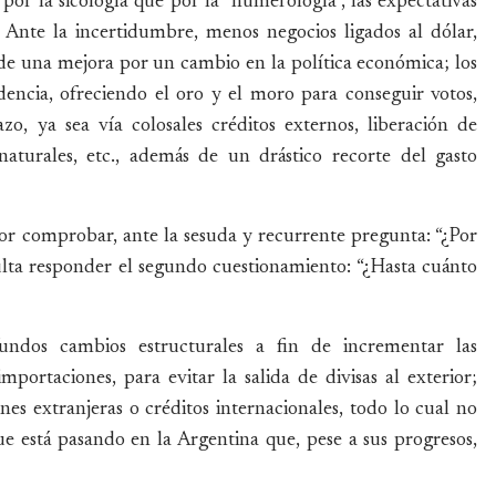
r la sicología que por la “numerología”, las expectativas
: Ante la incertidumbre, menos negocios ligados al dólar,
de una mejora por un cambio en la política económica; los
idencia, ofreciendo el oro y el moro para conseguir votos,
o, ya sea vía colosales créditos externos, liberación de
naturales, etc., además de un drástico recorte del gasto
 por comprobar, ante la sesuda y recurrente pregunta: “¿Por
ulta responder el segundo cuestionamiento: “¿Hasta cuánto
undos cambios estructurales a fin de incrementar las
importaciones, para evitar la salida de divisas al exterior;
es extranjeras o créditos internacionales, todo lo cual no
e está pasando en la Argentina que, pese a sus progresos,