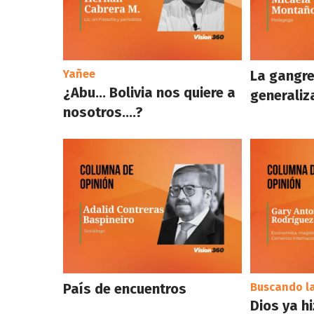
Yañee
La gangre
¿Abu… Bolivia nos quiere a
generaliz
nosotros….?
País de encuentros
Buscando l
Dios ya h