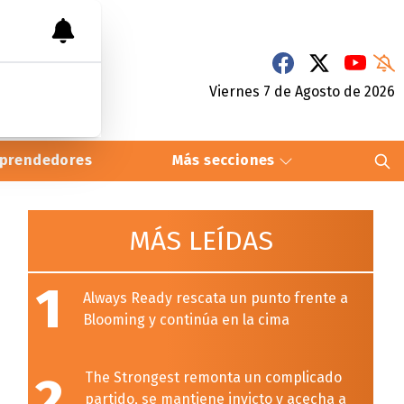
Viernes 7
de
Agosto
de 2026
prendedores
Más secciones
MÁS LEÍDAS
1
Always Ready rescata un punto frente a
Blooming y continúa en la cima
2
The Strongest remonta un complicado
partido, se mantiene invicto y acecha a