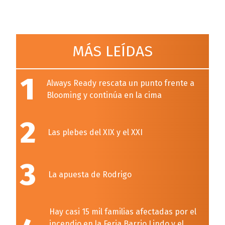
MÁS LEÍDAS
1
Always Ready rescata un punto frente a
Blooming y continúa en la cima
2
Las plebes del XIX y el XXI
3
La apuesta de Rodrigo
Hay casi 15 mil familias afectadas por el
incendio en la Feria Barrio Lindo y el