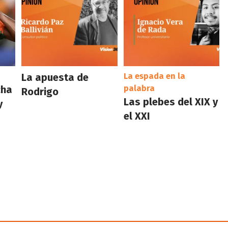
La apuesta de
La espada en la
cha
palabra
Rodrigo
Las plebes del XIX y
y
el XXI