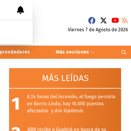
Viernes 7
de
Agosto
de 2026
prendedores
Más secciones
MÁS LEÍDAS
1
A 24 horas del incendio, el fuego persiste
en Barrio Lindo, hay 10.000 puestos
afectados y dos hipótesis
ABB recibe a Guabirá en busca de su