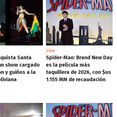
Cine
quista Santa
Spider-Man: Brand New Day
 un show cargado
es la película más
n y guiños a la
taquillera de 2026, con $us
oliviana
1.155 MM de recaudación