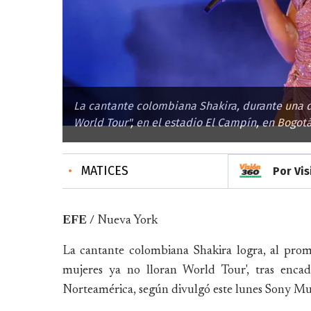
La cantante colombiana Shakira, durante una de
World Tour", en el estadio El Campín, en Bogotá
•
MATICES
Por Vi
EFE /
Nueva York
La cantante colombiana Shakira logra, al prom
mujeres ya no lloran World Tour', tras encad
Norteamérica, según divulgó este lunes Sony Mus