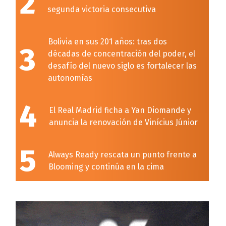
2
segunda victoria consecutiva
Bolivia en sus 201 años: tras dos
3
décadas de concentración del poder, el
desafío del nuevo siglo es fortalecer las
autonomías
4
El Real Madrid ficha a Yan Diomande y
anuncia la renovación de Vinícius Júnior
5
Always Ready rescata un punto frente a
Blooming y continúa en la cima