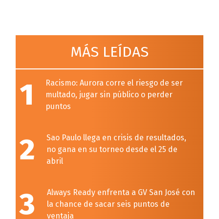
MÁS LEÍDAS
1
Racismo: Aurora corre el riesgo de ser
multado, jugar sin público o perder
puntos
2
Sao Paulo llega en crisis de resultados,
no gana en su torneo desde el 25 de
abril
3
Always Ready enfrenta a GV San José con
la chance de sacar seis puntos de
ventaja