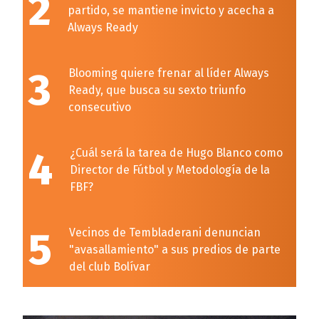
2
partido, se mantiene invicto y acecha a
Always Ready
3
Blooming quiere frenar al líder Always
Ready, que busca su sexto triunfo
consecutivo
4
¿Cuál será la tarea de Hugo Blanco como
Director de Fútbol y Metodología de la
FBF?
5
Vecinos de Tembladerani denuncian
"avasallamiento" a sus predios de parte
del club Bolívar