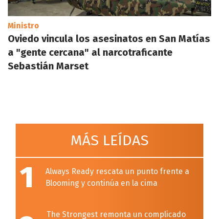
Ministro
Oviedo vincula los asesinatos en San Matías
a "gente cercana" al narcotraficante
Sebastián Marset
MÁS LEÍDAS
1
Always Ready rescata un punto frente a
Blooming y continúa en la cima
The Strongest remonta un complicado