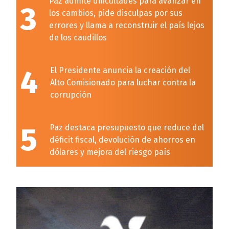
Paz admite dificultades para avanzar en
3
los cambios, pide disculpas por sus
errores y llama a reconstruir el país lejos
de los caudillos
4
El Presidente anuncia la creación del
Alto Comisionado para luchar contra la
corrupción
5
Paz destaca presupuesto que reduce del
déficit fiscal, devolución de ahorros en
dólares y mejora del riesgo país