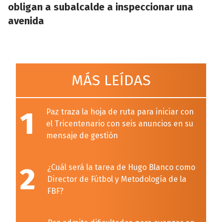
obligan a subalcalde a inspeccionar una
avenida
MÁS LEÍDAS
1
Paz traza la hoja de ruta para iniciar con
el Tricentenario con seis anuncios en su
mensaje de gestión
2
¿Cuál será la tarea de Hugo Blanco como
Director de Fútbol y Metodología de la
FBF?