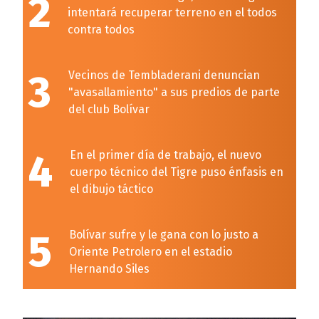
2
intentará recuperar terreno en el todos
contra todos
3
Vecinos de Tembladerani denuncian
"avasallamiento" a sus predios de parte
del club Bolívar
4
En el primer día de trabajo, el nuevo
cuerpo técnico del Tigre puso énfasis en
el dibujo táctico
5
Bolívar sufre y le gana con lo justo a
Oriente Petrolero en el estadio
Hernando Siles