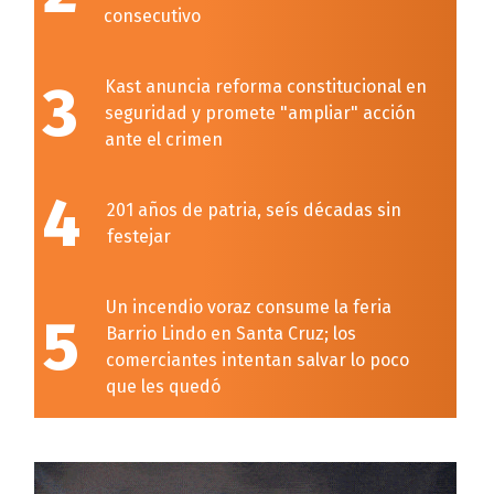
consecutivo
3
Kast anuncia reforma constitucional en
seguridad y promete "ampliar" acción
ante el crimen
4
201 años de patria, seís décadas sin
festejar
Un incendio voraz consume la feria
5
Barrio Lindo en Santa Cruz; los
comerciantes intentan salvar lo poco
que les quedó