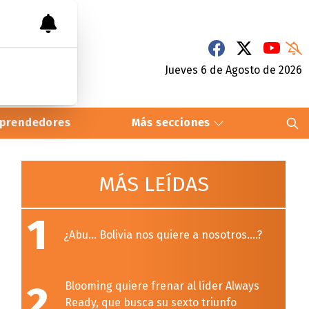
Jueves 6
de
Agosto
de 2026
prendedores
Más secciones
MÁS LEÍDAS
1
¿Abu… Bolivia nos quiere a nosotros….?
2
Blooming quiere frenar al líder Always
Ready, que busca su sexto triunfo