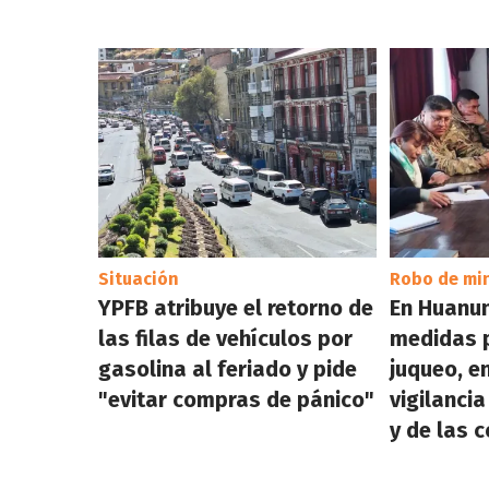
Situación
Robo de mi
YPFB atribuye el retorno de
En Huanun
las filas de vehículos por
medidas p
gasolina al feriado y pide
juqueo, en
"evitar compras de pánico"
vigilanci
y de las 