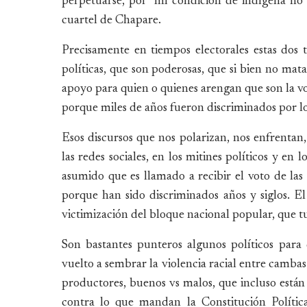
perpetuarse, por “mi condición de indígena no 
cuartel de Chapare.
Precisamente en tiempos electorales estas dos 
políticas, que son poderosas, que si bien no mat
apoyo para quien o quienes arengan que son la voz
porque miles de años fueron discriminados por los r
Esos discursos que nos polarizan, nos enfrentan
las redes sociales, en los mitines políticos y en
asumido que es llamado a recibir el voto de las
porque han sido discriminados años y siglos. El o
victimización del bloque nacional popular, que
Son bastantes punteros algunos políticos para 
vuelto a sembrar la violencia racial entre cambas 
productores, buenos vs malos, que incluso están
contra lo que mandan la Constitución Polític