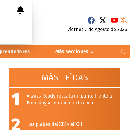
Viernes 7
de
Agosto
de 2026
prendedores
Más secciones
MÁS LEÍDAS
1
Always Ready rescata un punto frente a
Blooming y continúa en la cima
2
Las plebes del XIX y el XXI