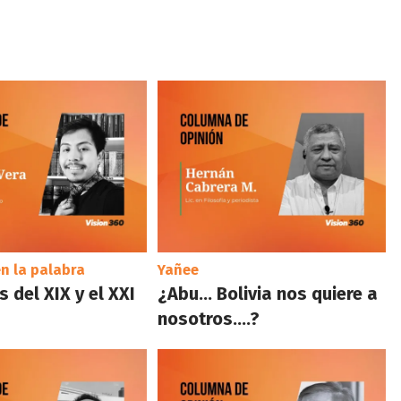
n la palabra
Yañee
 del XIX y el XXI
¿Abu… Bolivia nos quiere a
nosotros….?