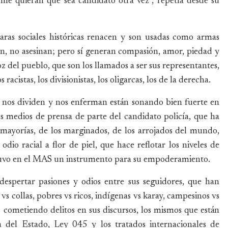
me quieran que sea candidato otra vez”, repetía desde su
taras sociales históricas renacen y son usadas como armas
an, no asesinan; pero sí generan compasión, amor, piedad y
 del pueblo, que son los llamados a ser sus representantes,
acistas, los divisionistas, los oligarcas, los de la derecha.
, nos dividen y nos enferman están sonando bien fuerte en
 los medios de prensa de parte del candidato policía, que ha
 mayorías, de los marginados, de los arrojados del mundo,
dio racial a flor de piel, que hace reflotar los niveles de
 tuvo en el MAS un instrumento para su empoderamiento.
despertar pasiones y odios entre sus seguidores, que han
vs collas, pobres vs ricos, indígenas vs karay, campesinos vs
 cometiendo delitos en sus discursos, los mismos que están
a del Estado, Ley 045 y los tratados internacionales de