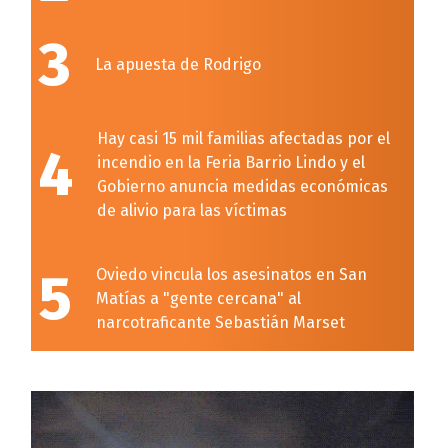
3
La apuesta de Rodrigo
Hay casi 15 mil familias afectadas por el
4
incendio en la Feria Barrio Lindo y el
Gobierno anuncia medidas económicas
de alivio para las víctimas
5
Oviedo vincula los asesinatos en San
Matías a "gente cercana" al
narcotraficante Sebastián Marset