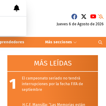
Jueves 6
de
Agosto
de 2026
prendedores
Más secciones
MÁS LEÍDAS
1
El campeonato seriado no tendrá
interrupciones por la fecha FIFA de
septiembre
H.C.F. Mansilla: “Las Memorias están