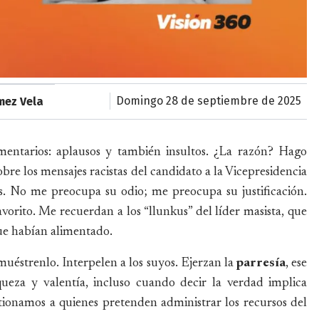
domingo 28 de septiembre de 2025
mez Vela
ntarios: aplausos y también insultos. ¿La razón? Hago
obre los mensajes racistas del candidato a la Vicepresidencia
rs. No me preocupa su odio; me preocupa su justificación.
vorito. Me recuerdan a los “llunkus” del líder masista, que
ue habían alimentado.
muéstrenlo. Interpelen a los suyos. Ejerzan la
parresía
, ese
queza y valentía, incluso cuando decir la verdad implica
tionamos a quienes pretenden administrar los recursos del