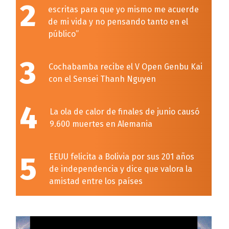
2
escritas para que yo mismo me acuerde
de mi vida y no pensando tanto en el
público”
3
Cochabamba recibe el V Open Genbu Kai
con el Sensei Thanh Nguyen
4
La ola de calor de finales de junio causó
9.600 muertes en Alemania
5
EEUU felicita a Bolivia por sus 201 años
de independencia y dice que valora la
amistad entre los países