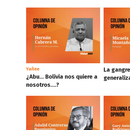
Yañee
La gangre
¿Abu… Bolivia nos quiere a
generaliz
nosotros….?