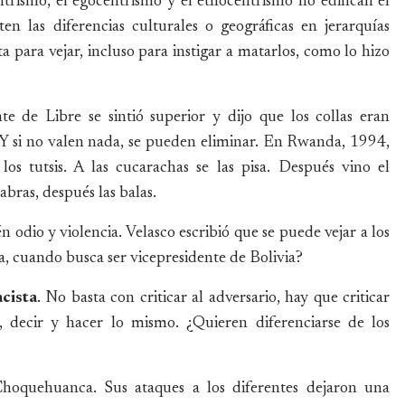
trismo, el egocentrismo y el etnocentrismo no edifican el
n las diferencias culturales o geográficas en jerarquías
eta para vejar, incluso para instigar a matarlos, como lo hizo
te de Libre se sintió superior y dijo que los collas eran
 Y si no valen nada, se pueden eliminar. En Rwanda, 1994,
los tutsis. A las cucarachas se las pisa. Después vino el
bras, después las balas.
odio y violencia. Velasco escribió que se puede vejar a los
ra, cuando busca ser vicepresidente de Bolivia?
acista
. No basta con criticar al adversario, hay que criticar
, decir y hacer lo mismo. ¿Quieren diferenciarse de los
Choquehuanca. Sus ataques a los diferentes dejaron una