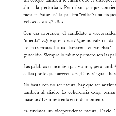
En colegio también se enseña que el antropocen
alma, la perturban. Perturban porque convierte
raciales. Así se usó la palabra “collas”: una etiqu
Velasco a sus 23 años.
Con esa expresión, el candidato a vicepresiden
“mierda”. ¿Qué quiso decir? Que no valen nada.
los extremistas hutus llamaron “cucarachas” a 
genocidio. Siempre lo mismo: primero son las pala
Las palabras transmiten paz y amor, pero también 
collas por lo que parecen ser. ¿Pensará igual aho
No basta con no ser racista, hay que ser
antirr
también al aliado. La coherencia exige pensar
masistas? Demuéstrenlo en todo momento.
Ya tuvimos un vicepresidente racista, David 