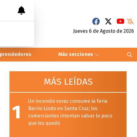
Jueves 6
de
Agosto
de 2026
prendedores
Más secciones
MÁS LEÍDAS
Un incendio voraz consume la feria
1
Barrio Lindo en Santa Cruz; los
comerciantes intentan salvar lo poco
que les quedó