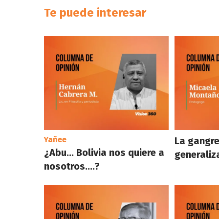
Te puede interesar
Yañee
La gangre
¿Abu… Bolivia nos quiere a
generaliz
nosotros….?