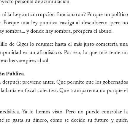
royecto personal de acumulación.
o ni la Ley anticorrupción funcionaron? Porque un político
r. Porque una ley punitiva castiga al descubierto, pero no
hay sombra… y donde hay sombra, prospera el abuso.
illo de Giges lo resume: hasta el más justo cometería una
 impunidad es un afrodisíaco. Por eso, lo que más teme un
omo los vampiros al sol.
ón Pública
.
a después: previene antes. Que permite que los gobernados
udadanía en fiscal colectiva. Que transparenta no porque el
ediática. Ya lo hemos visto. Pero no puede controlar la
é se gasta su dinero, cómo se decide su futuro y quién