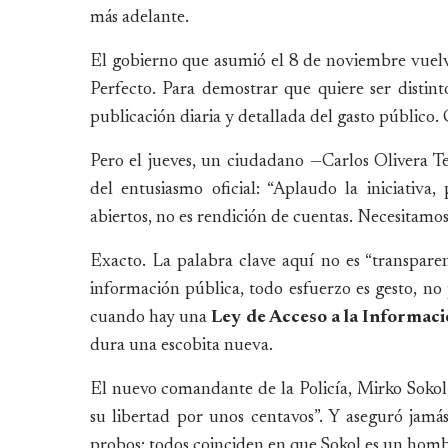
más adelante.
El gobierno que asumió el 8 de noviembre vuelve
Perfecto. Para demostrar que quiere ser distin
publicación diaria y detallada del gasto público.
Pero el jueves, un ciudadano —Carlos Olivera Te
del entusiasmo oficial: “Aplaudo la iniciativa,
abiertos, no es rendición de cuentas. Necesitamos a
Exacto. La palabra clave aquí no es “transparen
información pública, todo esfuerzo es gesto, no p
cuando hay una
Ley de Acceso a la Informaci
dura una escobita nueva.
El nuevo comandante de la Policía, Mirko Sokol, 
su libertad por unos centavos”. Y aseguró jamá
probos: todos coinciden en que Sokol es un hombr