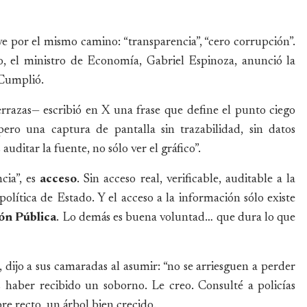
 por el mismo camino: “transparencia”, “cero corrupción”.
to, el ministro de Economía, Gabriel Espinoza, anunció la
 Cumplió.
rrazas— escribió en X una frase que define el punto ciego
 pero una captura de pantalla sin trazabilidad, sin datos
uditar la fuente, no sólo ver el gráfico”.
cia”, es
acceso
. Sin acceso real, verificable, auditable a la
olítica de Estado. Y el acceso a la información sólo existe
ón Pública
. Lo demás es buena voluntad… que dura lo que
dijo a sus camaradas al asumir: “no se arriesguen a perder
s haber recibido un soborno. Le creo. Consulté a policías
e recto, un árbol bien crecido.