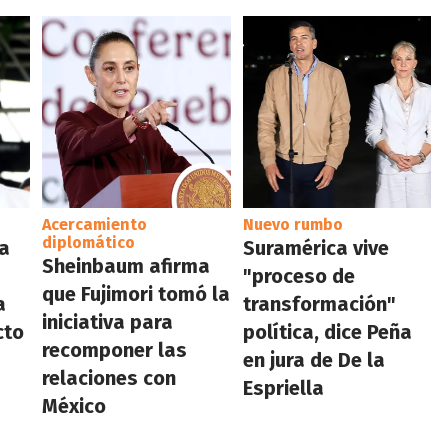
Acercamiento
Nuevo rumbo
diplomático
la
Suramérica vive
Sheinbaum afirma
"proceso de
que Fujimori tomó la
a
transformación"
iniciativa para
cto
política, dice Peña
recomponer las
en jura de De la
relaciones con
Espriella
México