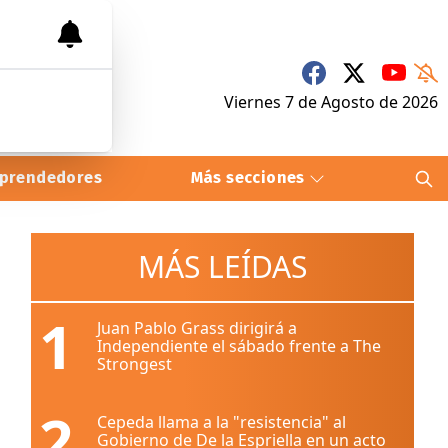
Viernes 7
de
Agosto
de 2026
prendedores
Más secciones
MÁS LEÍDAS
1
Juan Pablo Grass dirigirá a
Independiente el sábado frente a The
Strongest
2
Cepeda llama a la "resistencia" al
Gobierno de De la Espriella en un acto