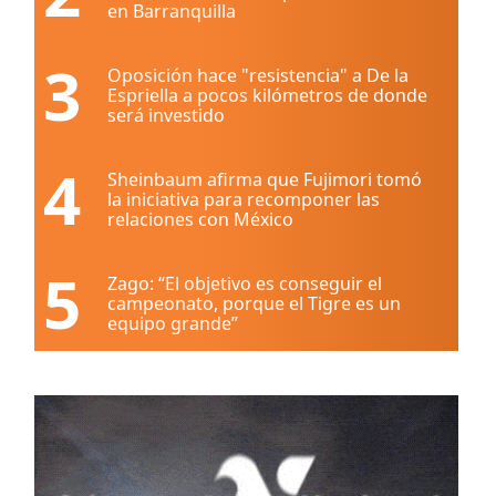
en Barranquilla
3
Oposición hace "resistencia" a De la
Espriella a pocos kilómetros de donde
será investido
4
Sheinbaum afirma que Fujimori tomó
la iniciativa para recomponer las
relaciones con México
5
Zago: “El objetivo es conseguir el
campeonato, porque el Tigre es un
equipo grande”