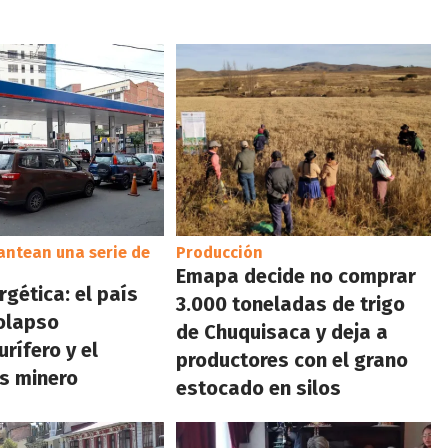
antean una serie de
Producción
Emapa decide no comprar
rgética: el país
3.000 toneladas de trigo
colapso
de Chuquisaca y deja a
rífero y el
productores con el grano
s minero
estocado en silos